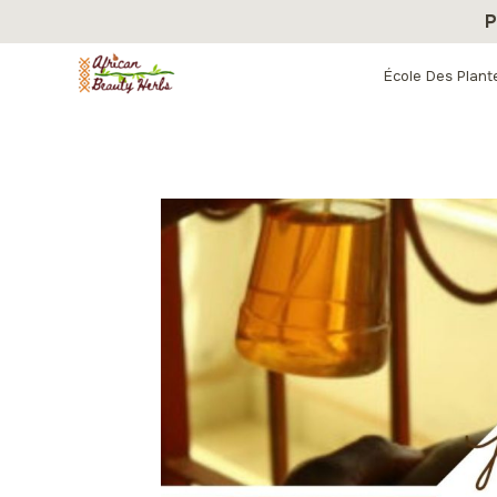
Aller
P
au
contenu
École Des Plant