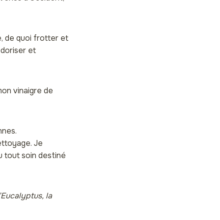
 de quoi frotter et
doriser et
mon vinaigre de
nnes.
ettoyage. Je
 tout soin destiné
’Eucalyptus, la