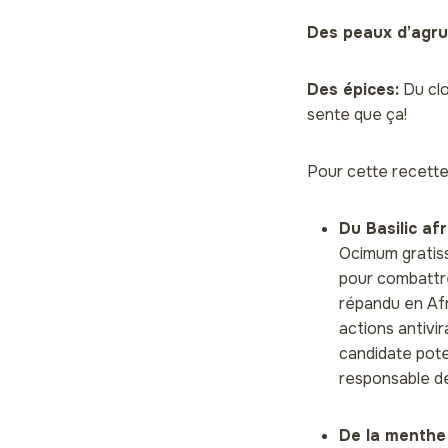
Des peaux d’agr
Des épices:
Du clo
sente que ça!
Pour cette recette, 
Du Basilic afr
Ocimum gratiss
pour combattre
répandu en Afr
actions antivi
candidate pote
responsable d
De la menthe