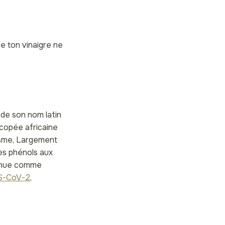
ue ton vinaigre ne
de son nom latin
acopée africaine
disme, Largement
es phénols aux
etenue comme
RS-CoV-2
,