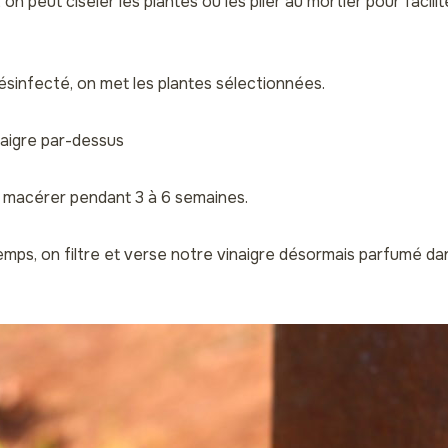
, on peut ciseler les plantes ou les piler au mortier pour facili
ésinfecté, on met les plantes sélectionnées.
naigre par-dessus
ut macérer pendant 3 à 6 semaines.
emps, on filtre et verse notre vinaigre désormais parfumé da