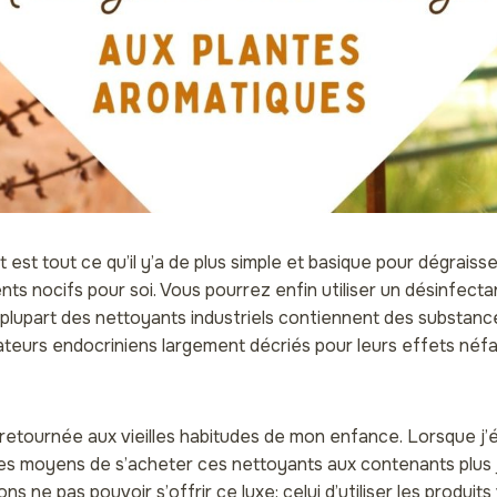
est tout ce qu’il y’a de plus simple et basique pour dégraiss
ients nocifs pour soi. Vous pourrez enfin utiliser un désinfect
 plupart des nettoyants industriels contiennent des substanc
ateurs endocriniens largement décriés pour leurs effets néfa
 retournée aux vieilles habitudes de mon enfance. Lorsque j’
 les moyens de s’acheter ces nettoyants aux contenants plus j
ns ne pas pouvoir s’offrir ce luxe: celui d’utiliser les produit