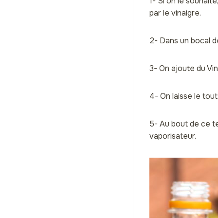
1- Si on le souhaite
par le vinaigre.
2- Dans un bocal d
3- On ajoute du Vi
4- On laisse le to
5- Au bout de ce t
vaporisateur.