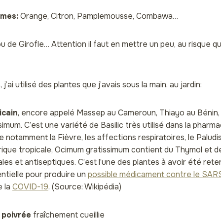
umes:
Orange, Citron, Pamplemousse, Combawa…
u de Girofle… Attention il faut en mettre un peu, au risque q
j’ai utilisé des plantes que j’avais sous la main, au jardin:
icain
, encore appelé Massep au Cameroun, Thiayo au Bénin, 
imum. C’est une variété de Basilic très utilisé dans la pharm
 notamment la Fièvre, les affections respiratoires, le Palu
ique tropicale, Ocimum gratissimum contient du Thymol et d
rales et antiseptiques. C’est l’une des plantes à avoir été r
ntielle pour produire un
possible médicament contre le SA
e la
COVID-19
. (Source: Wikipédia)
 poivrée
fraîchement cueillie