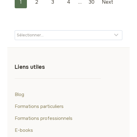
P
1
2
3
4
…
30
Next
o
s
t
s
n
Liens utiles
a
v
Blog
Formations particuliers
i
Formations professionnels
g
E-books