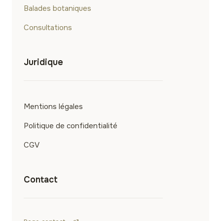
a
Balades botaniques
t
Consultations
i
o
Juridique
n
Mentions légales
Politique de confidentialité
CGV
Contact