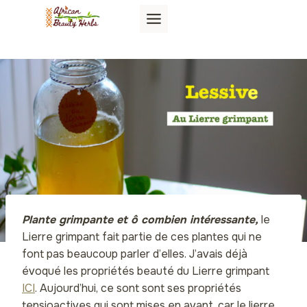
Aller
au
contenu
Plante grimpante et ô combien intéressante,
le
Lierre grimpant fait partie de ces plantes qui ne
font pas beaucoup parler d’elles. J’avais déjà
évoqué les propriétés beauté du Lierre grimpant
ICI
. Aujourd’hui, ce sont sont ses propriétés
tensioactives qui sont mises en avant, car le lierre