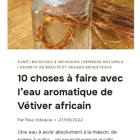
ACNÉ
|
BOISSONS & INFUSIONS
|
REMÈDES NATURELS
|
SECRETS DE BEAUTÉ ET USAGES ANCESTRAUX
10 choses à faire avec
l’eau aromatique de
Vétiver africain
Par
Fleur d'Acacia
27/09/2022
Une eau à avoir absolument à la maison, de
temps à autre… on pourrait penser qu’elle