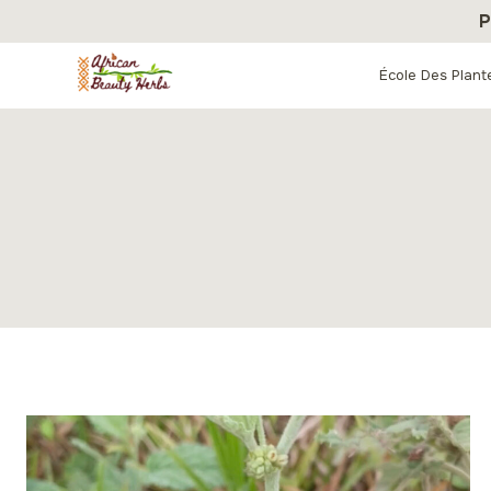
Aller
P
au
contenu
École Des Plant