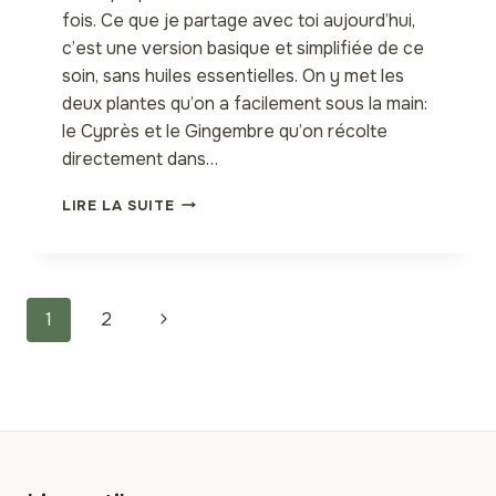
fois. Ce que je partage avec toi aujourd’hui,
c’est une version basique et simplifiée de ce
soin, sans huiles essentielles. On y met les
deux plantes qu’on a facilement sous la main:
le Cyprès et le Gingembre qu’on récolte
directement dans…
HUILE
LIRE LA SUITE
DE
MASSAGE
CONTRE
LES
Navigation
DOULEURS
Page
1
2
ARTICULAIRES
de
suivante
ET
MUSCULAIRES,
AUX
page
HERBES