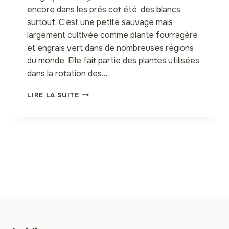
encore dans les prés cet été, des blancs
surtout. C’est une petite sauvage mais
largement cultivée comme plante fourragère
et engrais vert dans de nombreuses régions
du monde. Elle fait partie des plantes utilisées
dans la rotation des…
HUILE
LIRE LA SUITE
DE
TRÈFLE
ROUGE,
UN
REMÈDE
NATUREL
POUR
TRAITER
LES
PROBLÈMES
DE
PEAU
CHRONIQUES