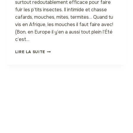
surtout redoutablement efficace pour faire
fuir les p’tits insectes. Il intimide et chasse
cafards, mouches, mites, termites… Quand tu
vis en Afrique, les mouches il faut faire avec!
(Bon, en Europe il y’en a aussi tout plein l’Été
c’est…
MON
LIRE LA SUITE
INSECTICIDE
NATUREL
SUPER
EFFICACE
AU
NEEM