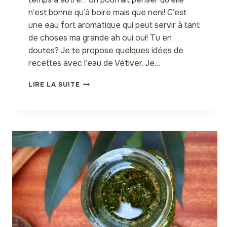
n’est bonne qu’à boire mais que neni! C’est
une eau fort aromatique qui peut servir à tant
de choses ma grande ah oui oui! Tu en
doutes? Je te propose quelques idées de
recettes avec l’eau de Vétiver. Je…
10
LIRE LA SUITE
CHOSES
À
FAIRE
AVEC
L’EAU
AROMATIQUE
DE
VÉTIVER
AFRICAIN