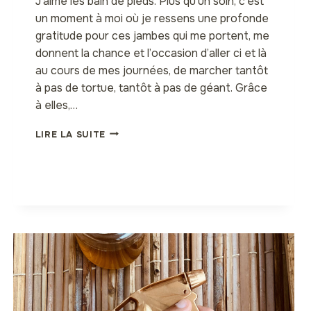
J’aime les bain de pieds. Plus qu’un soin, c’est
un moment à moi où je ressens une profonde
gratitude pour ces jambes qui me portent, me
donnent la chance et l’occasion d’aller ci et là
au cours de mes journées, de marcher tantôt
à pas de tortue, tantôt à pas de géant. Grâce
à elles,…
BAIN
LIRE LA SUITE
DE
PIEDS
AU
DJEKA
ET
CYPRÈS
TOUJOURS
VERT