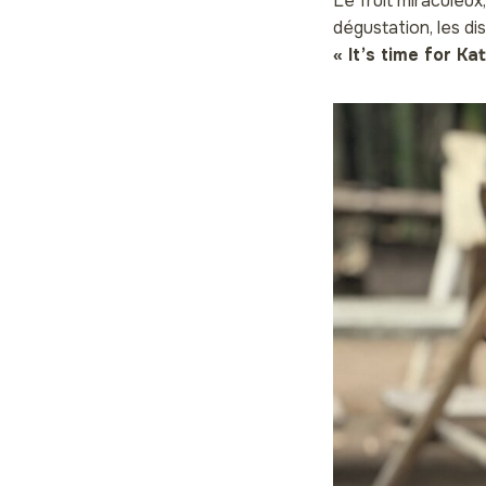
Le fruit miraculeux
dégustation, les di
« It’s time for Ka