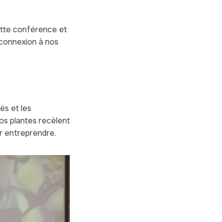
ette conférence et
econnexion à nos
és et les
nos plantes recèlent
r entreprendre.