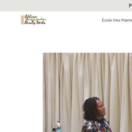
Aller
P
au
contenu
École Des Plant