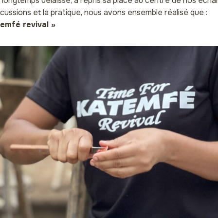
, longtemps délaissé, a repris sa place au centre de nos écha
scussions et la pratique, nous avons ensemble réalisé que :
temfé revival »