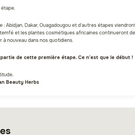
e étape.
e : Abidjan, Dakar, Ouagadougou et d’autres étapes viendron
emfé et les plantes cosmétiques africaines continueront d
er à nouveau dans nos quotidiens.
t partie de cette première étape. Ce n’est que le début !
itude,
can Beauty Herbs
res