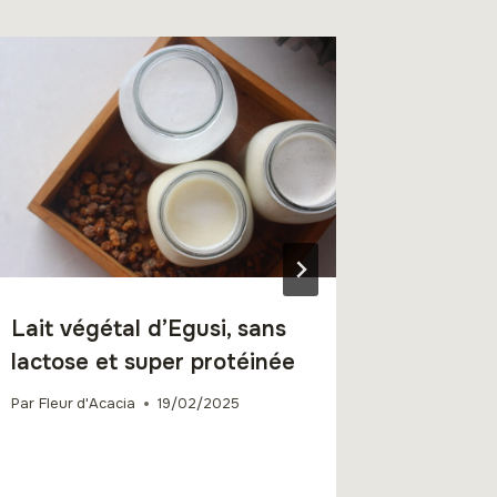
Lait végétal d’Egusi, sans
La Bard
lactose et super protéinée
detox p
Par
Fleur d'Acacia
19/02/2025
Par
Fleur d