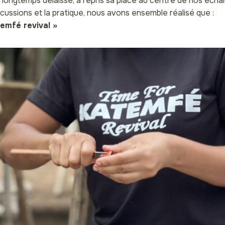
, longtemps délaissé, a repris sa place au centre de nos écha
scussions et la pratique, nous avons ensemble réalisé que :
temfé revival »