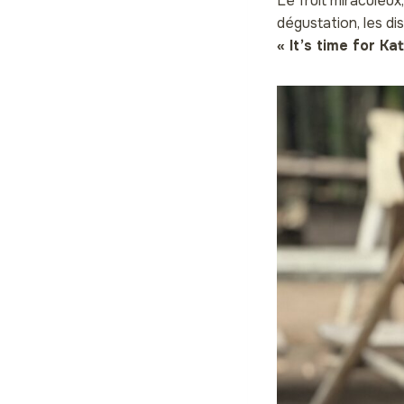
Le fruit miraculeux
dégustation, les di
« It’s time for Ka