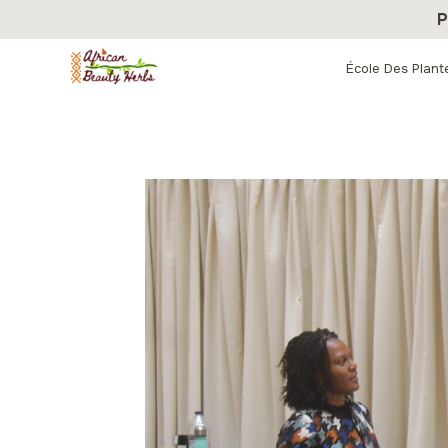
Aller
P
au
contenu
École Des Plant