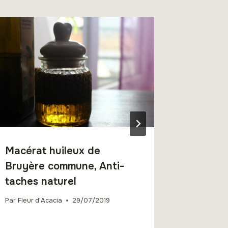
Macérat huileux de
Soda à
Bruyère commune, Anti-
Par
Fleur d
taches naturel
Par
Fleur d'Acacia
29/07/2019