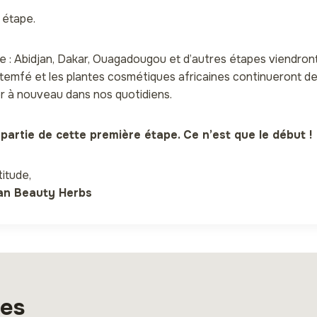
e étape.
e : Abidjan, Dakar, Ouagadougou et d’autres étapes viendron
emfé et les plantes cosmétiques africaines continueront d
er à nouveau dans nos quotidiens.
t partie de cette première étape. Ce n’est que le début !
itude,
can Beauty Herbs
res