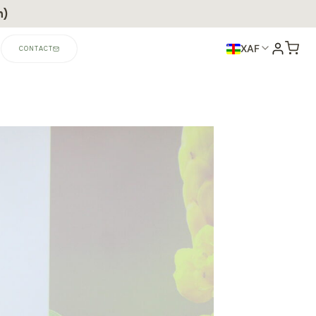
n)
XAF
CONTACT