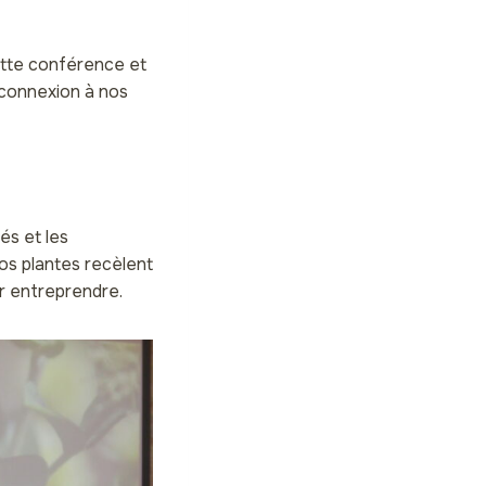
ette conférence et
econnexion à nos
és et les
nos plantes recèlent
r entreprendre.