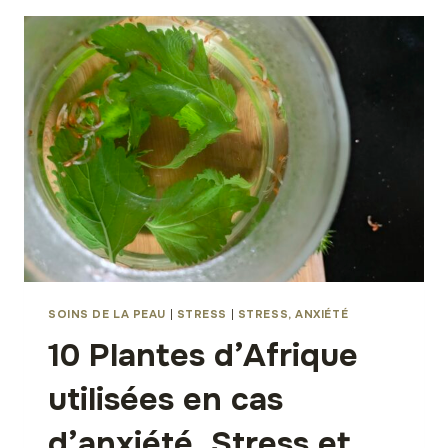
KOLA)
:
5
BONNES
RAISONS
DE
CROQUER
DEDANS
SOINS DE LA PEAU
|
STRESS
|
STRESS, ANXIÉTÉ
10 Plantes d’Afrique
utilisées en cas
d’anxiété, Stress et