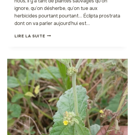
nous, il y’a tant de plantes sauvages qu’on
ignore, qu’on désherbe, qu’on tue aux
herbicides pourtant pourtant… Éclipta prostrata
dont on va parler aujourd’hui est…
ECLIPTA
LIRE LA SUITE
PROSTRATA,
LA
REINE
DES
CHEVEUX
MAIS
PAS
QUE!