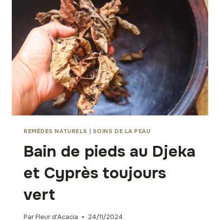
D’ANXIÉTÉ,
STRESS
ET
DÉPRESSION
(PARTIE
1)
REMÈDES NATURELS
|
SOINS DE LA PEAU
Bain de pieds au Djeka
et Cyprès toujours
vert
Par
Fleur d'Acacia
24/11/2024