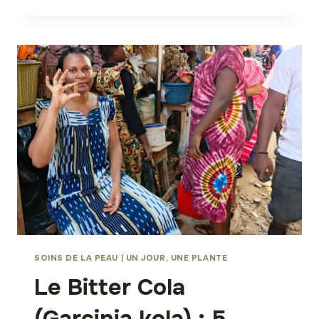
ALCOOLIQUE
DE
GARCINIA
KOLA
+
IDÉES
D’UTILISATIONS
SOINS DE LA PEAU
|
UN JOUR, UNE PLANTE
Le Bitter Cola
(Garcinia kola) : 5