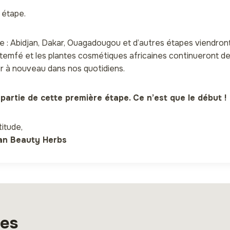
e étape.
e : Abidjan, Dakar, Ouagadougou et d’autres étapes viendron
emfé et les plantes cosmétiques africaines continueront d
er à nouveau dans nos quotidiens.
t partie de cette première étape. Ce n’est que le début !
itude,
can Beauty Herbs
res