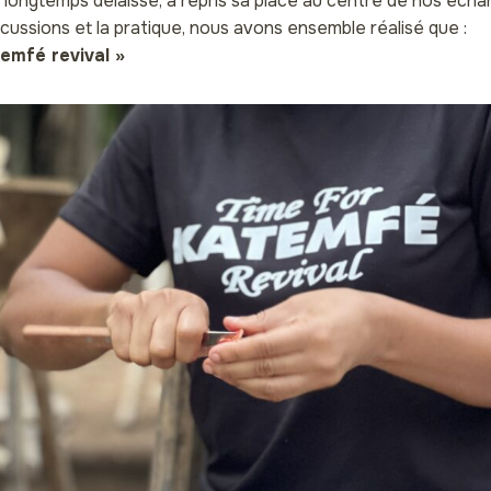
, longtemps délaissé, a repris sa place au centre de nos écha
scussions et la pratique, nous avons ensemble réalisé que :
temfé revival »