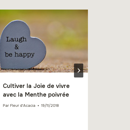
Cultiver la Joie de vivre
Gommag
avec la Menthe poivrée
Coup d’
et Cur
Par
Fleur d'Acacia
19/11/2018
Par
Fleur d