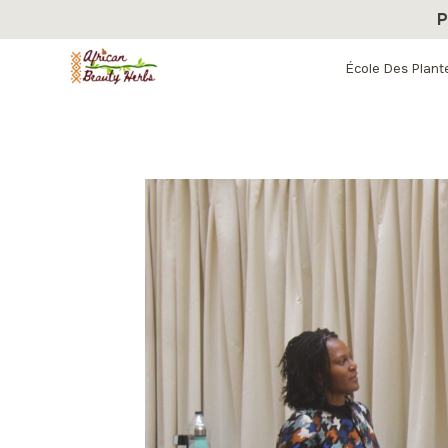
Aller
P
au
contenu
École Des Plant