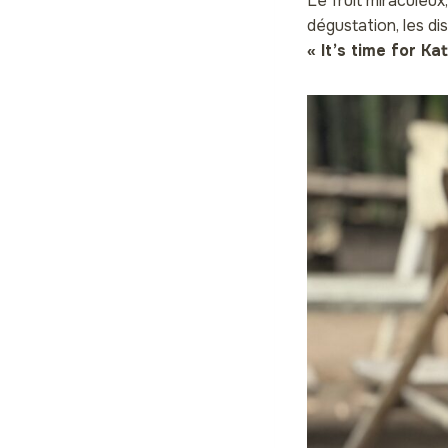
Le fruit miraculeux
dégustation, les di
« It’s time for Ka