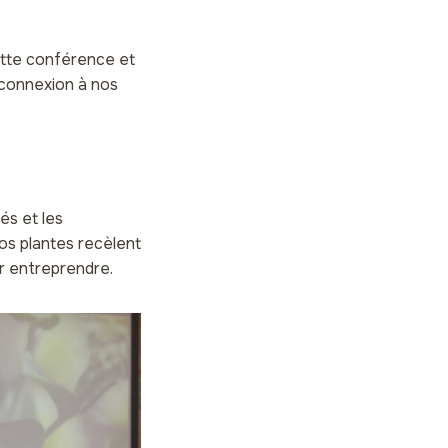
ette conférence et
econnexion à nos
és et les
nos plantes recèlent
r entreprendre.