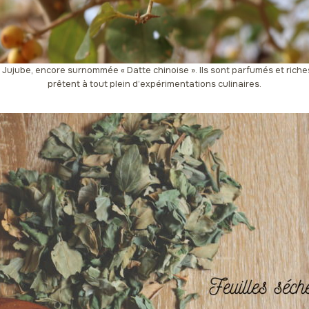
le Jujube, encore surnommée « Datte chinoise ». Ils sont parfumés et riches
prêtent à tout plein d’expérimentations culinaires.