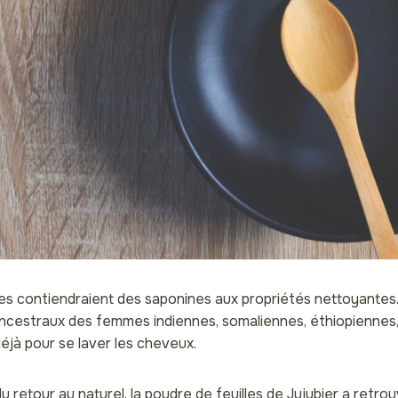
les contiendraient des saponines aux propriétés nettoyantes. 
ancestraux des femmes indiennes, somaliennes, éthiopiennes
déjà pour se laver les cheveux.
 retour au naturel, la poudre de feuilles de Jujubier a retro