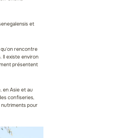
 senegalensis et
 qu’on rencontre
 Il existe environ
ement présentent
, en Asie et au
des confiseries,
n nutriments pour