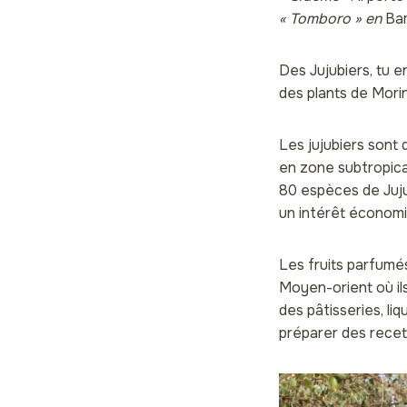
« Tomboro » en
Bam
Des Jujubiers, tu e
des plants de Moring
Les jujubiers sont
en zone subtropical
80 espèces de Juju
un intérêt économi
Les fruits parfumé
Moyen-orient où ils
des pâtisseries, li
préparer des recet