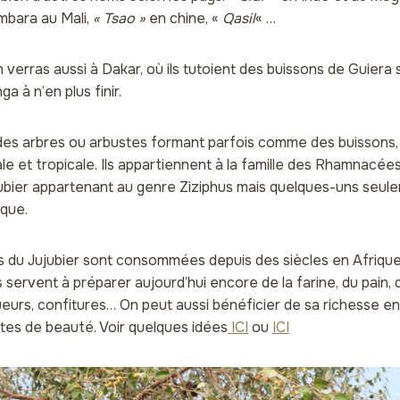
bara au Mali,
« Tsao »
en chine, «
Qasil
« …
n verras aussi à Dakar, où ils tutoient des buissons de Guiera
a à n’en plus finir.
 des arbres ou arbustes formant parfois comme des buissons,
e et tropicale. Ils appartiennent à la famille des Rhamnacées.
bier appartenant au genre Ziziphus mais quelques-uns seul
que.
s du Jujubier sont consommées depuis des siècles en Afrique
 servent à préparer aujourd’hui encore de la farine, du pain, 
queurs, confitures… On peut aussi bénéficier de sa richesse e
tes de beauté. Voir quelques idées
ICI
ou
ICI