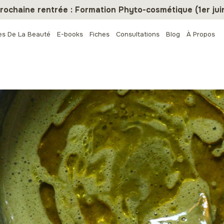
rochaine rentrée : Formation Phyto-cosmétique (1er jui
es De La Beauté
E-books
Fiches
Consultations
Blog
À Propos