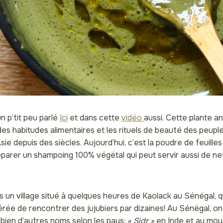
un p’tit peu parlé
Ici
et dans cette
vidéo
aussi. Cette plante a
des habitudes alimentaires et les rituels de beauté des peupl
Asie depuis des siècles. Aujourd’hui, c’est la poudre de feuille
éparer un shampoing 100% végétal qui peut servir aussi de ne
s un village situé à quelques heures de Kaolack au Sénégal, q
érée de rencontrer des jujubiers par dizaines! Au Sénégal, on 
te bien d’autres noms selon les pays:
« Sidr »
en Inde et au moy