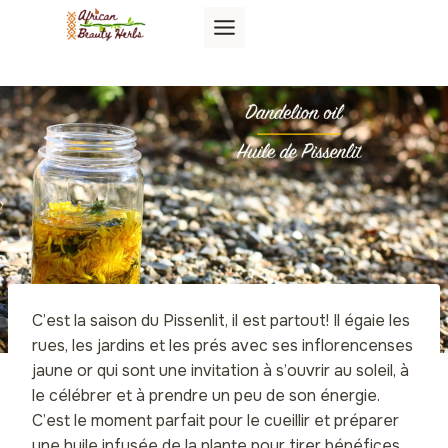
Aller
au
contenu
C’est la saison du Pissenlit, il est partout! Il égaie les
rues, les jardins et les prés avec ses inflorencenses
jaune or qui sont une invitation à s’ouvrir au soleil, à
le célébrer et à prendre un peu de son énergie.
C’est le moment parfait pour le cueillir et préparer
une huile infusée de la plante pour tirer bénéfices