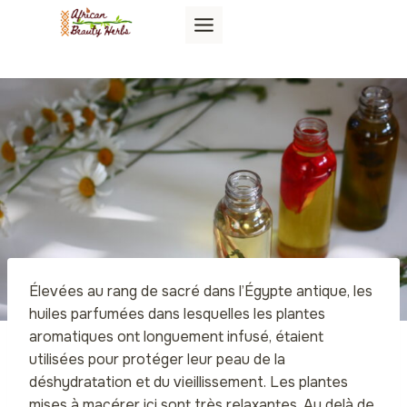
Aller
au
contenu
Élevées au rang de sacré dans l’Égypte antique, les
huiles parfumées dans lesquelles les plantes
aromatiques ont longuement infusé, étaient
utilisées pour protéger leur peau de la
déshydratation et du vieillissement. Les plantes
mises à macérer ici sont très relaxantes. Au delà de