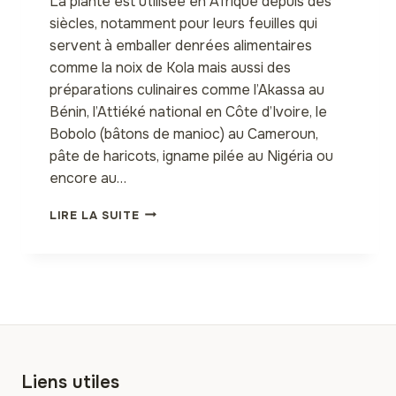
La plante est utilisée en Afrique depuis des
siècles, notamment pour leurs feuilles qui
servent à emballer denrées alimentaires
comme la noix de Kola mais aussi des
préparations culinaires comme l’Akassa au
Bénin, l’Attiéké national en Côte d’Ivoire, le
Bobolo (bâtons de manioc) au Cameroun,
pâte de haricots, igname pilée au Nigéria ou
encore au…
LE
LIRE LA SUITE
KATEMFÉ,
UN
TRÉSOR
D’AFRIQUE
DEVENU
ÉDULCORANT
INDUSTRIEL
Liens utiles