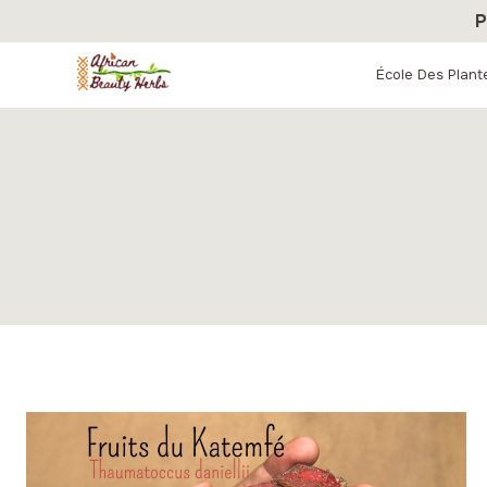
Aller
P
au
contenu
École Des Plant