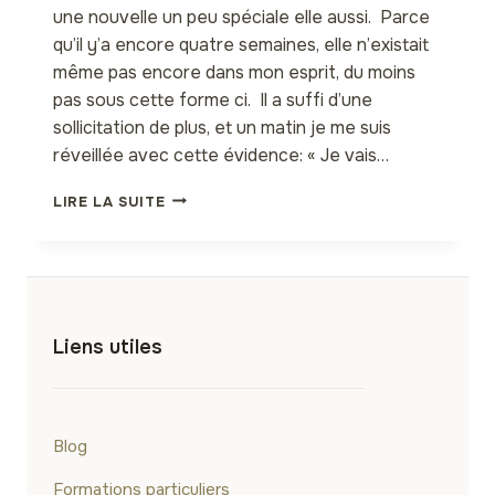
une nouvelle un peu spéciale elle aussi. Parce
qu’il y’a encore quatre semaines, elle n’existait
même pas encore dans mon esprit, du moins
pas sous cette forme ci. Il a suffi d’une
sollicitation de plus, et un matin je me suis
réveillée avec cette évidence: « Je vais…
L’AFRICAN
LIRE LA SUITE
HERBAL
BEAUTY
PROGRAM,
OU
COMMENT
L’AFRIQUE
Liens utiles
SE
RÉAPPROPRIE
ENFIN
SES
TRÉSORS
Blog
Formations particuliers