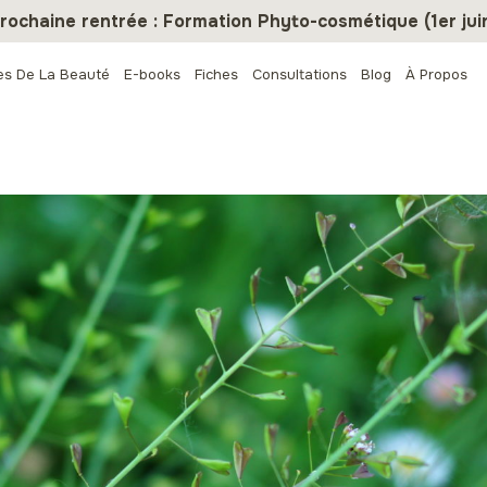
rochaine rentrée : Formation Phyto-cosmétique (1er jui
es De La Beauté
E-books
Fiches
Consultations
Blog
À Propos