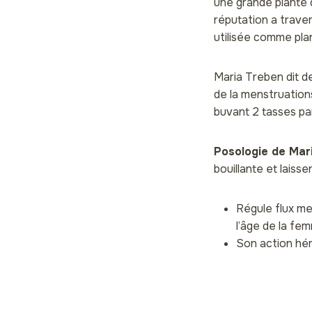
une grande plante d
réputation a travers
utilisée comme pla
Maria Treben dit d
de la menstruation
buvant 2 tasses par
Posologie de Mar
bouillante et laiss
Régule flux me
l’âge de la fe
Son action hém