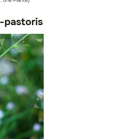
, une Plante).
-pastoris