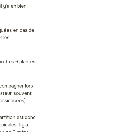
l y’a en bien
diquées en cas de
antes
on. Les 6 plantes
ccompagner lors
asteur, souvent
rassicacées).
artition est donc
cales. Il y’a