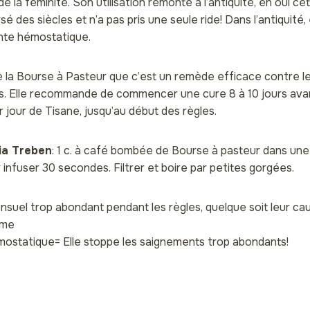
e la féminité. Son utilisation remonte à l’antiquité, eh oui c
é des siècles et n’a pas pris une seule ride! Dans l’antiquité, 
nte hémostatique.
e la Bourse à Pasteur que c’est un remède efficace contre l
s. Elle recommande de commencer une cure 8 à 10 jours ava
 jour de Tisane, jusqu’au début des règles.
ia Treben
: 1 c. à café bombée de Bourse à pasteur dans une
er infuser 30 secondes. Filtrer et boire par petites gorgées.
nsuel trop abondant pendant les règles, quelque soit leur cau
mme
ostatique= Elle stoppe les saignements trop abondants!