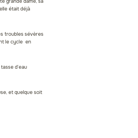
ette grande dame, sa
elle était déjà
es troubles sévères
nt le cycle en
 tasse d’eau
se, et quelque soit