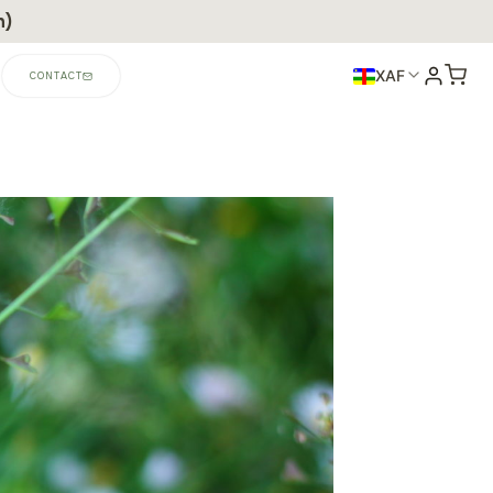
n)
XAF
CONTACT