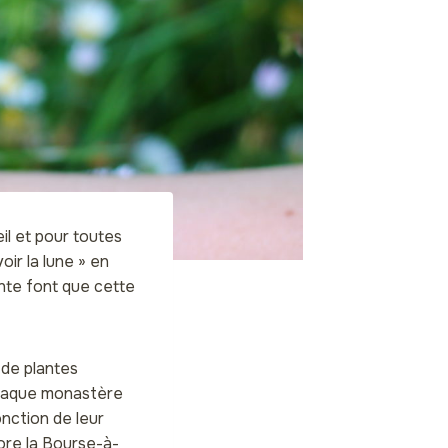
eil et pour toutes
ir la lune » en
nte font que cette
 de plantes
 Chaque monastère
onction de leur
core la Bourse-à-