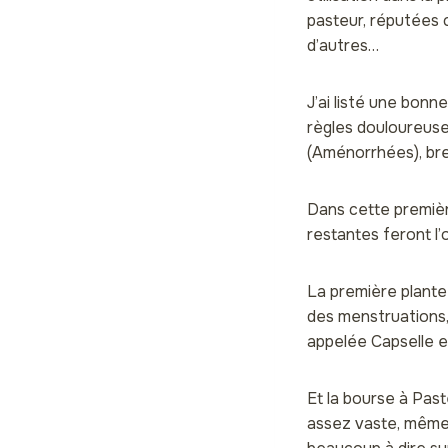
pasteur, réputées 
d’autres…
J’ai listé une bonn
règles douloureuse
(Aménorrhées), bref
Dans cette première
restantes feront l’o
La première plante
des menstruations,
appelée Capselle et
Et la bourse à Past
assez vaste, même 