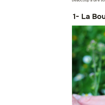
beaucoup à dire sur
1- La Bo