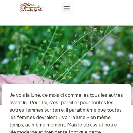
Aller
au
contenu
Je vois la lune, ce mois ci comme les tous les autres
avant lui. Pour toi, c’est pareil et pour toutes les
autres femmes sur terre. Il paraît même que toutes
les femmes devraient « voir la lune » en même
temps, au même moment. Mais le stress et notre
vie moderne et trépidante font que cette