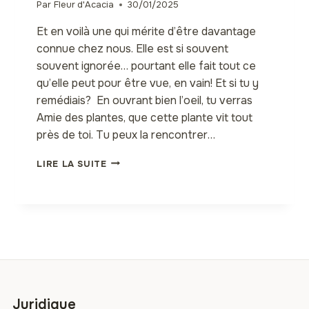
Par
Fleur d'Acacia
30/01/2025
Et en voilà une qui mérite d’être davantage
connue chez nous. Elle est si souvent
souvent ignorée… pourtant elle fait tout ce
qu’elle peut pour être vue, en vain! Et si tu y
remédiais? En ouvrant bien l’oeil, tu verras
Amie des plantes, que cette plante vit tout
près de toi. Tu peux la rencontrer…
URENA
LIRE LA SUITE
LOBATA
(LA
JUTE
DU
CONGO)
:
UNE
PLANTE
MÉDICINALE
ET
Juridique