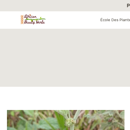
Aller
P
au
contenu
École Des Plant