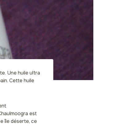
te. Une huile ultra
in. Cette huile
ent
e Chaulmoogra est
e île déserte, ce