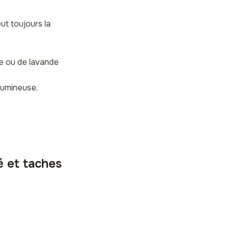
eut toujours la
ee ou de lavande
 lumineuse,
é et taches