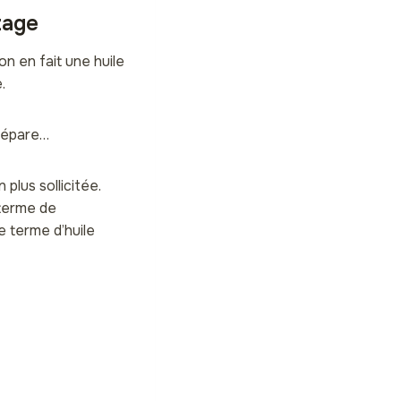
zage
on en fait une huile
.
 répare…
plus sollicitée.
 terme de
le terme d’huile