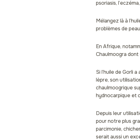
psoriasis, l’eczéma,
Mélangez là à l’hui
problèmes de peau.
En Afrique, notamm
Chaulmoogra dont On
Si l’huile de Gorli
lèpre, son utilisat
chaulmoogrique supé
hydnocarpique et ch
Depuis leur utilisa
pour notre plus gra
parcimonie, chichem
serait aussi un ex