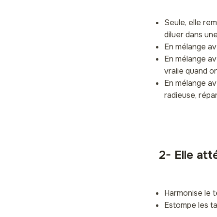
Seule, elle rem
diluer dans un
En mélange ave
En mélange ave
vraiie quand o
En mélange avec
radieuse, répa
2- Elle at
Harmonise le t
Estompe les t