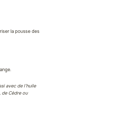
!
riser la pousse des
range.
si avec de l’huile
, de Cèdre ou