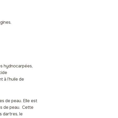
gines.
des hydnocarpées,
cide
 à l’huile de
es de peau. Elle est
es de peau. Cette
s dartres, le