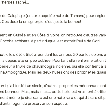
 l’herpès, l’acné…
le de Calophyle (encore appelée huile de Tamanu) pour régler 
 Ces deux là en synergie, c’est juste la bombe!
ent en Guinée et en Côte d’Ivoire, on retrouve d’autres var
coba echinata, à partir duquel est extrait l’huile de Gorli.
 a autrefois été utilisée pendant les années 20 par les colons 
ion a depuis été un peu oubliée. Pourtant elle renfermerait un 
rieur à l’huile de chaulmoogra indienne, qui elle contient à la
aulmoogrique. Mais les deux huiles ont des propriétés quasi-
tion il y’a bientôt un siècle, d’autres propriétés méconnues 
nd bonheur. Mais, mais, mais… cette huile est vraiment à utili
ent même je dirai car c’est une huile rare et qui dit rare dit p
cellent moyen de préserver son espèce.