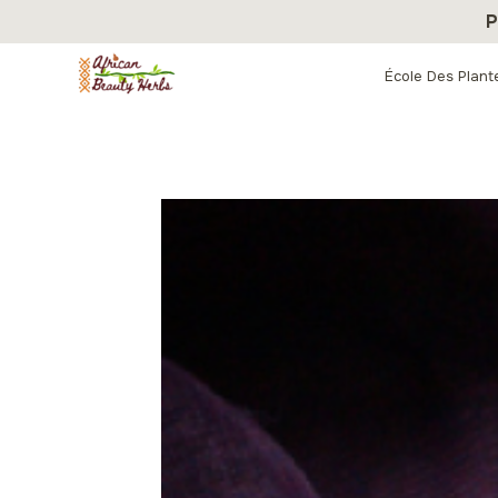
Aller
P
au
contenu
École Des Plant