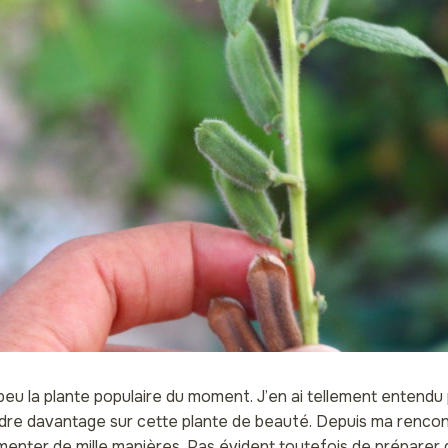
eu la plante populaire du moment. J’en ai tellement entendu p
dre davantage sur cette plante de beauté. Depuis ma rencontr
rimenter de mille manières. Pas évident toutefois de préparer