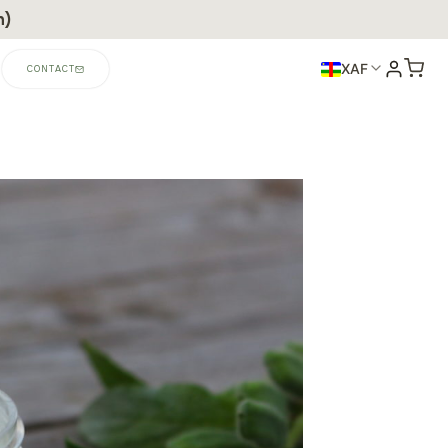
n)
XAF
CONTACT