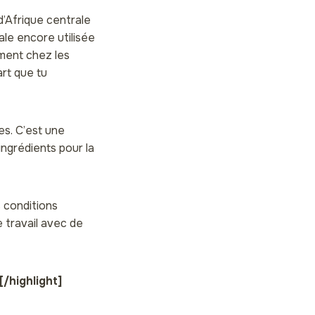
d’Afrique centrale
ale encore utilisée
ement chez les
art que tu
es. C’est une
ingrédients pour la
 conditions
e travail avec de
[/highlight]