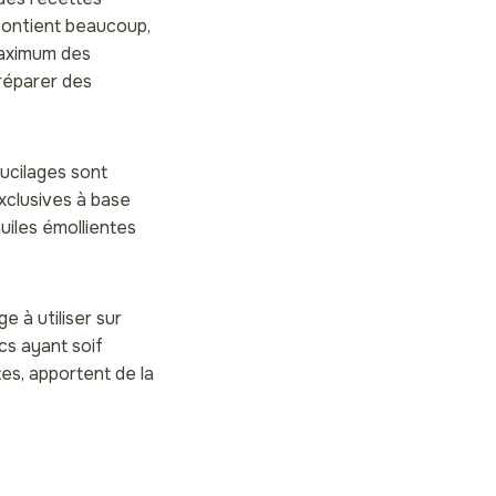
contient beaucoup,
 maximum des
préparer des
mucilages sont
xclusives à base
uiles émollientes
 à utiliser sur
cs ayant soif
es, apportent de la