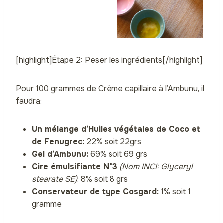
[highlight]Étape 2: Peser les ingrédients[/highlight]
Pour 100 grammes de Crème capillaire à l’Ambunu, il
faudra:
Un mélange d’Huiles végétales de Coco et
de Fenugrec:
22% soit 22grs
Gel d’Ambunu:
69% soit 69 grs
Cire émulsifiante N°3
(Nom INCI: Glyceryl
stearate SE)
: 8% soit 8 grs
Conservateur de type Cosgard:
1% soit 1
gramme