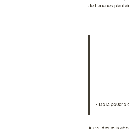
de bananes plantain
• De la poudre 
Au vu des avis et c