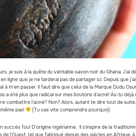
rs, je suis à la quête du véritable savon noir du Ghana. J’ai d
n ligne que je ne tarderai pas de partager ici. Depuis que j’a
mal à m’en passer. Il faut dire que celui de la Marque Dudu Osun
s a été plus que radical sur mes boutons d’acné! As-tu déjà ut
e combattre l’acné? Non? Alors, autant te dire tout de suite, 
e même pas!
(Tu vas vite comprendre pourquoi)
 succès fou! D’origine nigérianne, Il s’inspire de la tradition
e de l’Ouest, tel que fabriqué depuis des siècles en Afrique, 