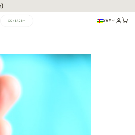
n)
XAF
CONTACT