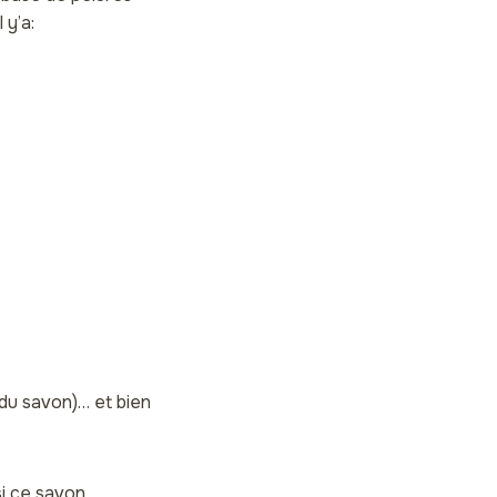
 y’a:
 du savon)… et bien
si ce savon