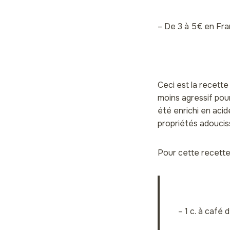
– De 3 à 5€ en Fr
Ceci est la recett
moins agressif pour
été enrichi en acid
propriétés adoucis
Pour cette recette
– 1 c. à café 