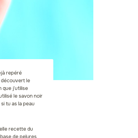
éjà repéré
i découvert le
 que j’utilise
ilisé le savon noir
si tu as la peau
nelle recette du
à base de pelures