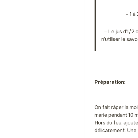
– 1 à
– Le jus d’1/2 
n’utiliser le sav
Préparation:
On fait râper la mo
marie pendant 10 m
Hors du feu, ajouter
délicatement.
Une f