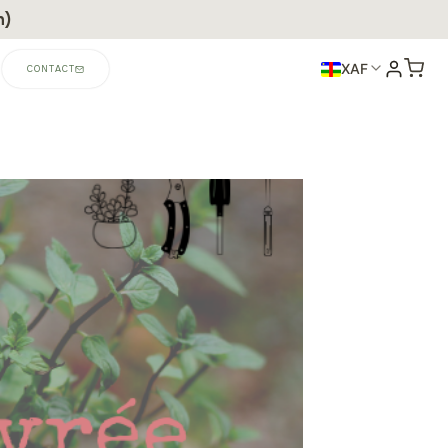
n)
XAF
CONTACT