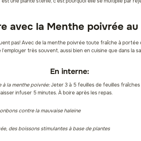
st une plante stérile, c’est pourquoi elle se multiplie par rej
re avec la Menthe poivrée au
ent pas! Avec de la menthe poivrée toute fraîche à portée d
e l’employer très souvent, aussi bien en cuisine que dans la sal
En interne:
e à la menthe poivrée:
Jeter 3 à 5 feuilles de feuilles fraîche
laisser infuser 5 minutes. À boire après les repas.
bonbons contre la mauvaise haleine
cée, des boissons stimulantes à base de plantes