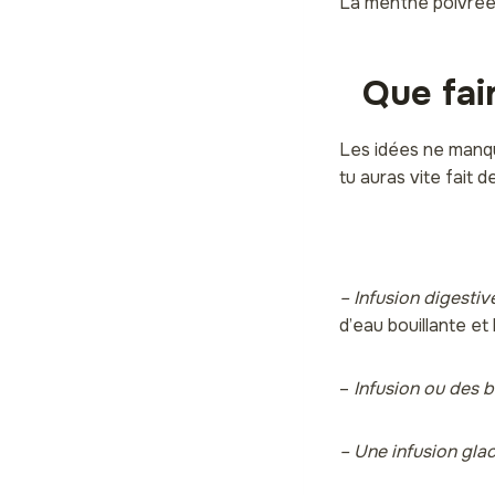
La menthe poivrée e
Que fai
Les idées ne manqu
tu auras vite fait d
– Infusion digestiv
d’eau bouillante et 
–
Infusion ou des 
– Une infusion gla