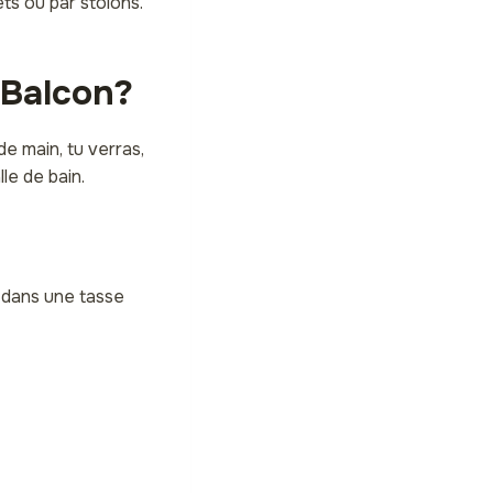
ets ou par stolons.
 Balcon?
e main, tu verras,
le de bain.
s dans une tasse