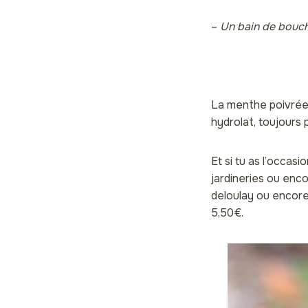
–
Un bain de bouc
La menthe poivrée 
hydrolat, toujours 
Et si tu as l’occas
jardineries ou enco
deloulay ou encor
5,50€.