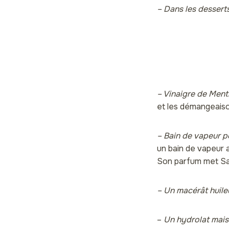
– Dans les dessert
– Vinaigre de Ment
et les démangeaiso
– Bain de vapeur po
un bain de vapeur av
Son parfum met Sav
– Un macérât huile
–
Un hydrolat mai