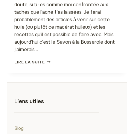
doute, si tu es comme moi confrontée aux
taches que l’acné t’as laissées. Je ferai
probablement des articles à venir sur cette
huile (ou plutôt ce macérat huileux) et les
recettes qu’il est possible de faire avec. Mais
aujourd’hui c’est le Savon à la Busserole dont
j’aimerais…
LE
LIRE LA SUITE
SAVON
À
LA
BUSSEROLE,
UN
SOIN
Liens utiles
NATUREL
CONTRE
LES
TACHES
ET
Blog
LES