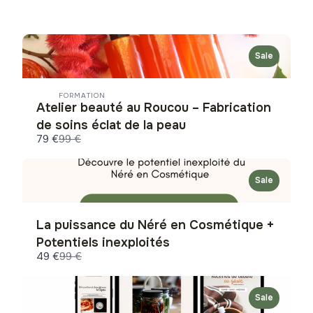
r
e
e
x
Sale
v
t
FORMATION
i
Atelier beauté au Roucou – Fabrication
de soins éclat de la peau
o
C
79 €
99 €
o
u
m
p
a
s
Sale
r
e
t
o
La puissance du Néré en Cosmétique +
Potentiels inexploités
C
49 €
99 €
o
m
p
a
Sale
r