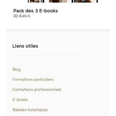
e
t
o
Pack des 3 E-books
C
30 €
45 €
o
m
p
a
r
e
t
Liens utiles
o
Blog
Formations particuliers
Formations professionnels
E-books
Balades botaniques