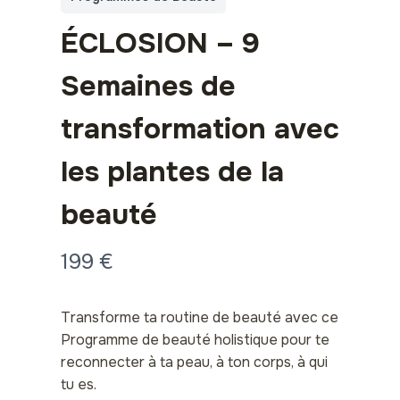
ÉCLOSION – 9
Semaines de
transformation avec
les plantes de la
beauté
N
199 €
o
Transforme ta routine de beauté avec ce
w
Programme de beauté holistique pour te
reconnecter à ta peau, à ton corps, à qui
tu es.