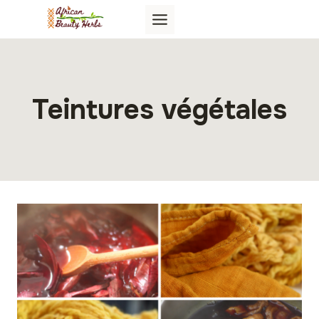
Aller
au
contenu
Teintures végétales