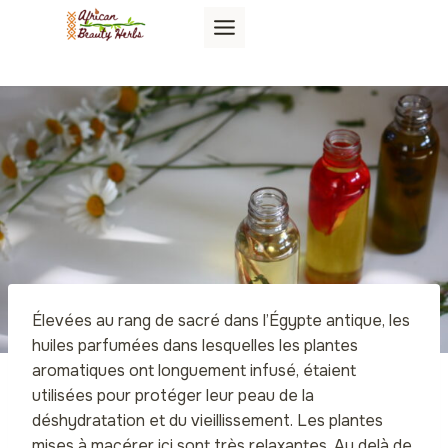
Aller
au
contenu
Élevées au rang de sacré dans l’Égypte antique, les
huiles parfumées dans lesquelles les plantes
aromatiques ont longuement infusé, étaient
utilisées pour protéger leur peau de la
déshydratation et du vieillissement. Les plantes
mises à macérer ici sont très relaxantes. Au delà de