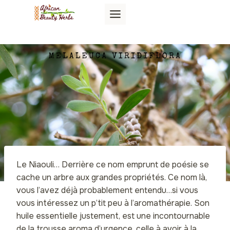
Aller
au
contenu
Le Niaouli… Derrière ce nom emprunt de poésie se
cache un arbre aux grandes propriétés. Ce nom là,
vous l’avez déjà probablement entendu…si vous
vous intéressez un p’tit peu à l’aromathérapie. Son
huile essentielle justement, est une incontournable
de la trousse aroma d’urgence, celle à avoir à la