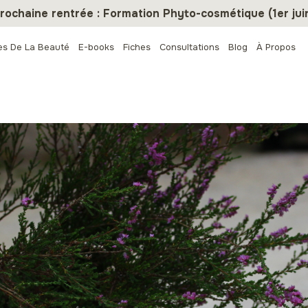
rochaine rentrée : Formation Phyto-cosmétique (1er jui
es De La Beauté
E-books
Fiches
Consultations
Blog
À Propos