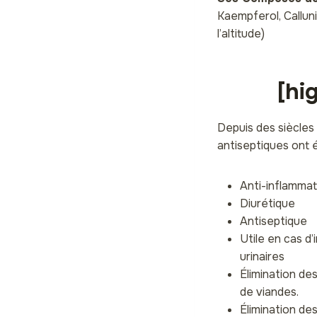
Kaempferol, Callun
l’altitude)
[hi
Depuis des siècles 
antiseptiques ont 
Anti-inflammat
Diurétique
Antiseptique
Utile en cas d
urinaires
Élimination de
de viandes.
Élimination de