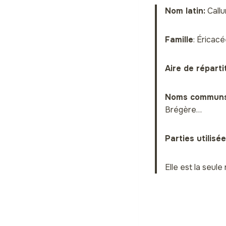
Nom latin:
Callu
Famille
: Éricac
Aire de réparti
Noms communs
Brégère…
Parties utilisé
Elle est la seul