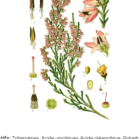
ifs:
Triterpènes, Acide ursolique+ Acide oléanolique, Polyph