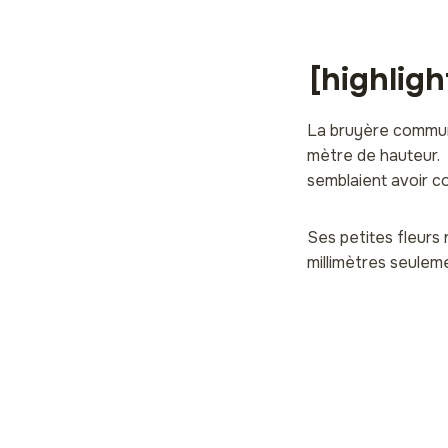
[highlig
La bruyère commun
mètre de hauteur. J’
semblaient avoir co
Ses petites fleurs 
millimètres seulem