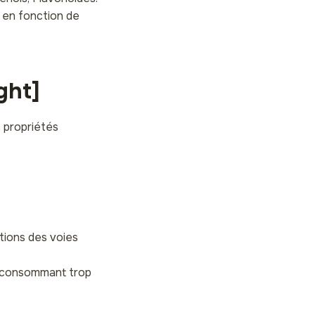
e en fonction de
ght]
s propriétés
ctions des voies
es consommant trop