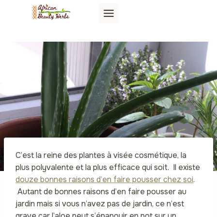
Aller
au
contenu
C’est la reine des plantes à visée cosmétique, la
plus polyvalente et la plus efficace qui soit. Il existe
douze bonnes raisons d’en faire pousser chez soi
.
Autant de bonnes raisons d’en faire pousser au
jardin mais si vous n’avez pas de jardin, ce n’est
grave car l’aloe peut s’épanouir en pot sur un