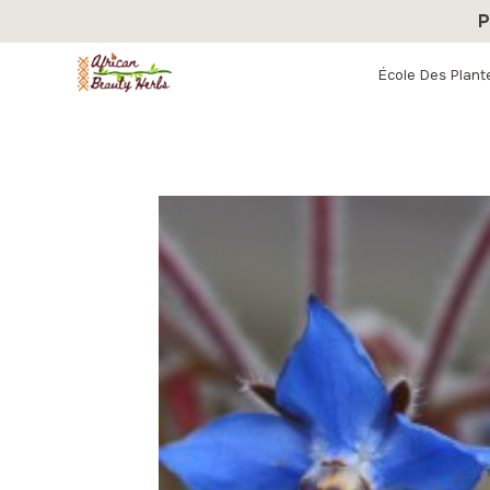
Aller
P
au
contenu
École Des Plant