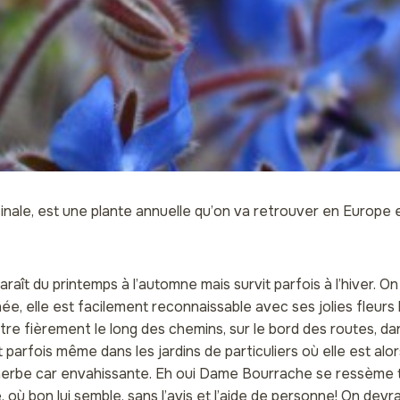
inale, est une plante annuelle qu’on va retrouver en Europe 
raît du printemps à l’automne mais survit parfois à l’hiver. On 
ée, elle est facilement reconnaissable avec ses jolies fleur
ntre fièrement le long des chemins, sur le bord des routes, d
 parfois même dans les jardins de particuliers où elle est al
rbe car envahissante. Eh oui Dame Bourrache se ressème t
ù bon lui semble, sans l’avis et l’aide de personne! On devrait